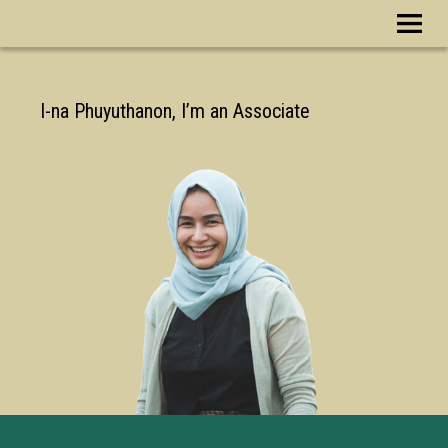
I-na Phuyuthanon, I’m an Associate P